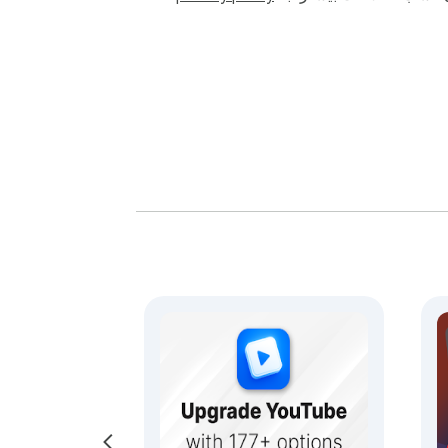
5️⃣ اشتراک‌های یوتیوب را پنهان کنید: با پنهان کردن اشتراک‌ها، فید اشتراک خود را تمیز و بدون درهم‌کاری نگه دارید. UnHook YouTube تضمین می کند که فقط کانال ها 
6️⃣ توصیه های صفحه اصلی یوتیوب را پنهان کنید: با پنهان کردن توصیه هایی که با علایق شما مطابقت ندارند، صفحه اصلی خود را کنترل کنید. UnHook YouTube به شما 
7️⃣ تصاویر کوچک یوتیوب را مخفی کنید: با تصاویر کوچک حواس پرتی که شما را به کلیک روی ویدیوهایی که نیازی به تماشای آن ندارید، خداحافظی کنید. unhook 
8️⃣ YotTube Unhooked: کنترل تجربه تماشای خود را به روشی کاملاً جدید با Unhook YouTube در دست بگیرید. با حواس‌پرتی‌ها خداحافظی کنید و به تجربه مرور 
💡 Unhook youtube یک برنامه افزودنی کرومی است که به شما امکان می‌دهد موارد حواس‌پرتی را حذف کنید: نظرات youtube، کاوش یوتیوب، مرتبط به YouTube، 