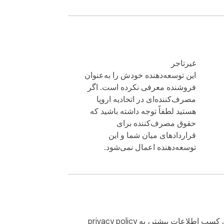
آیا از اینکه احساس می کنید در یک حلقه بی پایان هستید، مدام با شلوارهای کوتاه، ویدیوهای پرطرفدار و حواس پرتی بی پایان بمباران شده اید خسته شده اید؟ زمان آن 
رسیده است که با YouTube بدون قلاب، کنترل تجربه آنلاین خود را دوباره به دست بگیرید - ابزار نهایی Chrome که برای کمک به شما در تمرکز بر آنچه واقعاً مهم است 
با UnHook YouTube، می توانید محیط خود را مطابق با نیازهای خود سفارشی کنید، به شما این امکان را می دهد که یوتیوب بدون حواس پرتی را دریافت کنید و فضایی 
ایجاد کنید که در آن بتوانید روی محتوایی متمرکز شوید که با اهداف و علایق شما مطابقت دارد. بیایید به ویژگی‌هایی بپردازیم که یوتیوب بدون قلاب را به ابزاری ضروری 
غیرتاجر
این توسعه‌دهنده خودش را به‌عنوان
فروشنده معرفی نکرده است. اگر
1️⃣ YouTube Shorts را غیرفعال کنید: با آن ویدیوهای کوتاه اعتیادآور خداحافظی کنید که شما را از کارهایتان دور می‌کند. با یوتیوب بدون قلاب، می توانید به راحتی 
مصرف‌کننده‌ای در اتحادیه اروپا
هستید لطفاً توجه داشته باشید که
حقوق مصرف‌کننده برای
2️⃣ نظرات یوتیوب را پنهان کنید: با طومار بی پایان نظراتی که می تواند حواس شما را از محتوای ویدیو پرت کند خداحافظی کنید. unhook youtube به شما امکان می 
قراردادهای میان شما و این
توسعه‌دهنده اعمال نمی‌شود.
3️⃣پنهان کردن کاوش یوتیوب: با پنهان کردن برگه کاوش، صفحه اصلی خود را بدون درهم ریختگی نگه دارید. با توصیه های نامربوط خداحافظی کنید و به فید شخصی که 
4️⃣ پنهان کردن ویدیوهای مرتبط YouTube: به چرخه کلیک کردن از یک ویدیو به ویدیوی بعدی پایان دهید. با UnHook YouTube، می‌توانید ویدیوهای مرتبط را در صفحه 
رای کسب اطلاعات بیشتر، به
privacy policy