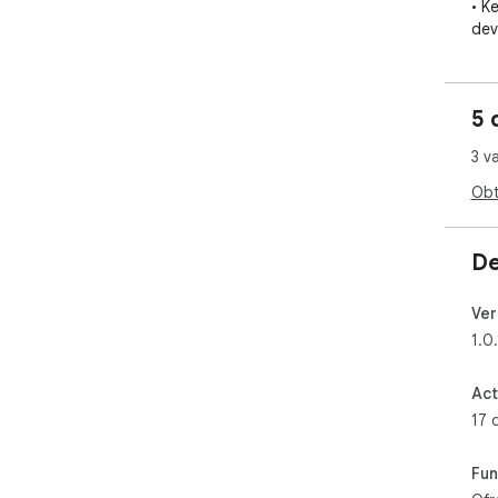
• K
dev
The
is 
5 
rem
3 v
Usa
sho
Obt
De
Ver
1.0.
Act
17 
Fun