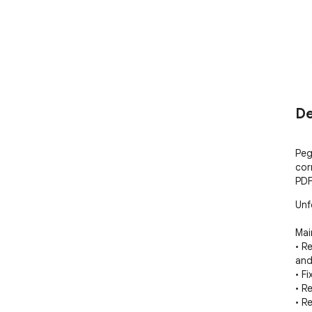
De
Peg
cor
PDF
Unf
Mai
• R
and 
• F
• R
• R