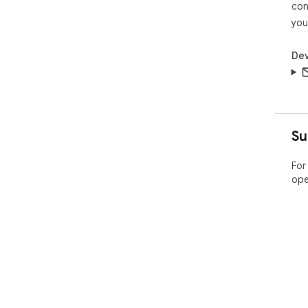
con
you
Dev
Su
For
ope