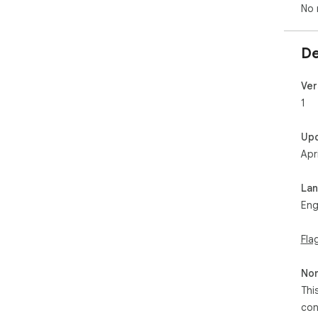
No 
De
Ver
1
Up
Apr
La
Eng
Fla
Non
Thi
con