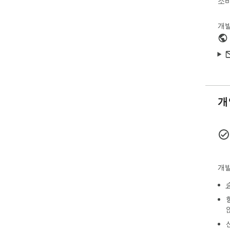
소비
- S
- L
개
- C
Gam
Und
tig
for
spe
개
The
mak
Who 
개발
- F
- P
- U
- A
How