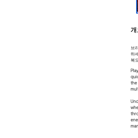
개
브라
하세
복도
Pla
qui
the
mult
Und
whe
thr
ene
man