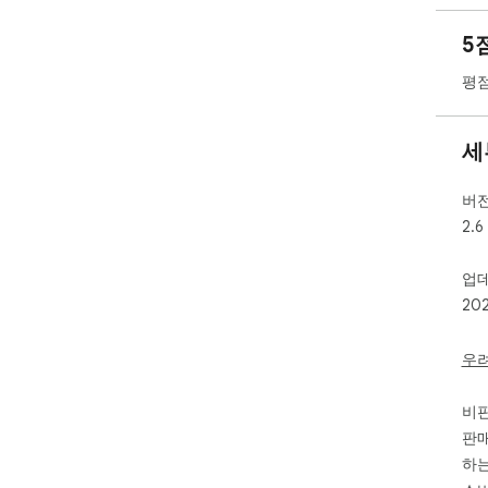
Gam
5
In 
spa
평점
dir
the
세
The 
rea
pro
버
2.6
Con
업
- Cl
20
- A
- R
- S
우
Fea
비
- I
판매
- Z
하는
- I