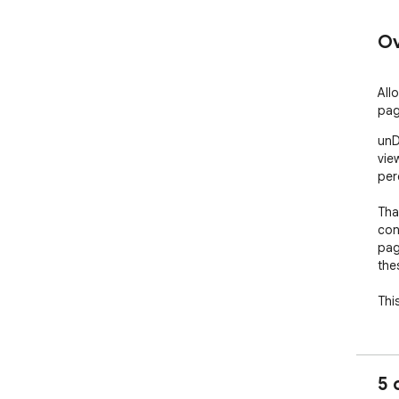
Ov
All
pag
unD
vie
per
Tha
con
pag
the
Thi
5 