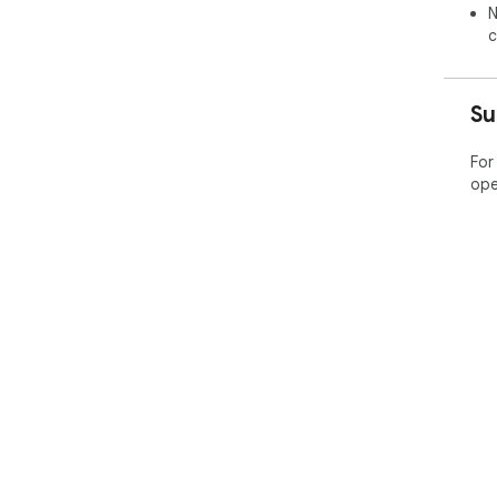
N
c
Su
For
ope