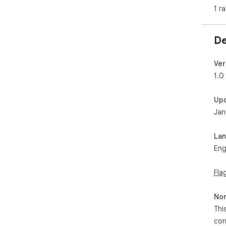
1 ra
De
Ver
1.0
Up
Jan
La
Eng
Fla
Non
Thi
con