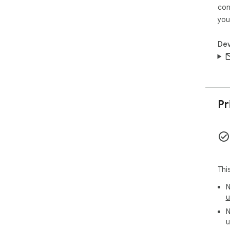
con
you
Dev
Pr
Thi
N
u
N
u