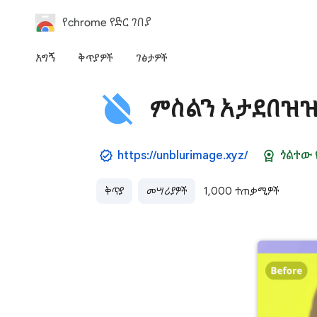
የchrome የድር ገበያ
አግኝ
ቅጥያዎች
ገፅታዎች
ምስልን አታደበዝ
https://unblurimage.xyz/
ጎልተው 
ቅጥያ
መሣሪያዎች
1,000 ተጠቃሚዎች