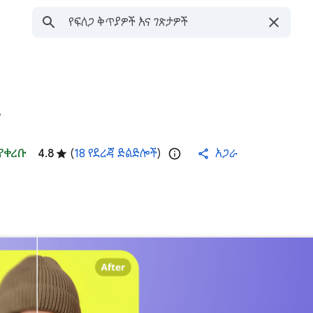
ዝ
የቀረቡ
4.8
(
18 የደረጃ ድልድሎች
)
አጋራ