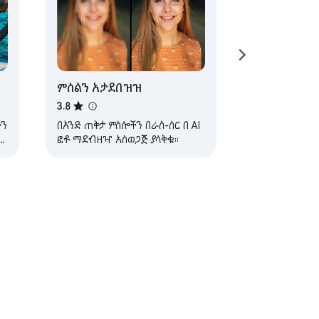
ምስልን አታደበዝዝ
3.8
ችን
በአንድ ጠቅታ ምስሎችን በራስ-ሰር በ AI
ር፣
ፎቶ ማደብዘዣ አስወጋጅ ያላቅቁ።
ፅ
ል
እገዛ