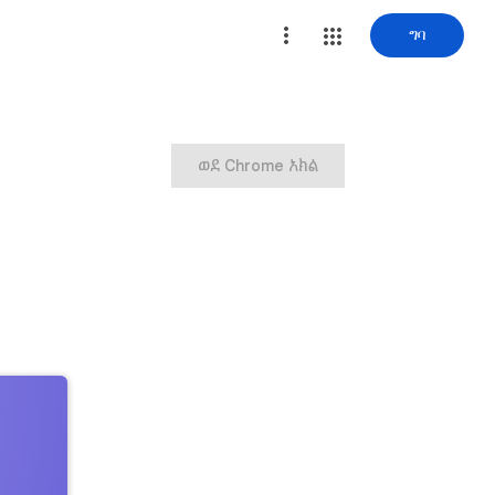
ግባ
ወደ Chrome አክል