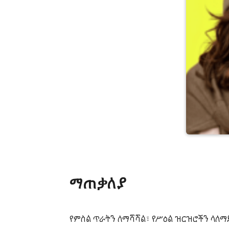
ማጠቃለያ
የምስል ጥራትን ለማሻሻል፣ የሥዕል ዝርዝሮችን ላለማ