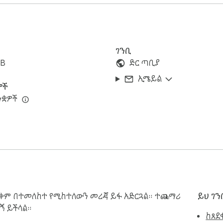
ን
ገንቢ
iB
ድር ጣቢያ
ኢሜይል
ዎች
ንቋዎች
ቃቀም በተመለከተ የሚከተለውን መረጃ ይፋ አድርጓል። ተጨማሪ
ይህ ገን
ኝ ይችላል።
ከጸደ