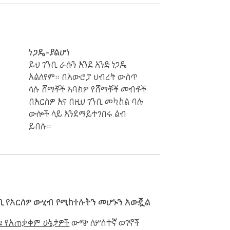
ነጋዴ-ያልሆነ
ይህ ገንቢ ራሱን እንደ አንድ ነጋዴ
አልለየም። በአውሮፓ ህብረት ውስጥ
ላሉ ሸማቾች እባክዎ የሸማቾች መብቶች
በእርስዎ እና በዚህ ገንቢ መካከል ባሉ
ውሎች ላይ እንደማይተገበሩ ልብ
ይበሉ።
ቢ የእርስዎ ውሂብ የሚከተሉትን መሆኑን አውጇል
ቁ የአጠቃቀም ሁኔታዎች
ውጭ ለሦስተኛ ወገኖች