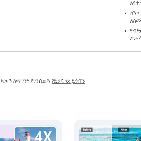
እየተ
ከንጥ
አለመ
የብድ
ሥራ 
 እገዛን ለማግኘት የገንቢውን
የድጋፍ ገጽ ይጎብኙ
በማይደበዝዝ ምስል አማካኝነት ሙሉ ግላዊነትን ሲጠብቁ ግልጽ እና ሙያዊ ውጤ