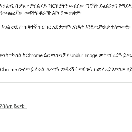
አስፈላጊ በሆነው ምስል ላይ ዝርዝሮችን መልሰው ማግኘት ይፈልጋሉ? የማይደበ
ል የመጨረሻው መፍትሄ ቆራጭ AIን በመጠቀም።

 የበለጠ ይወቁ።