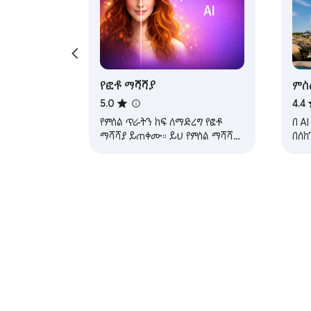
 ▸ ጥልቅ ትምህርት የነርቭ መረቦች.

 ▸ ምስል እንዳይደበዝዝ ጠርዝ የሚያውቁ ማጣሪያዎች።

 🧭 የጉዳይ ሁኔታዎችን ተጠቀም

 ከፈጠራ ባለሙያዎች እስከ የዕለት ተዕለት ተጠቃሚዎች፣ የእኛ ጥልቅ ትምህርት ላይ የተመሰረተ አሻሽል ተራ ምስሎችን ወደ አስደናቂ እይታዎች ይለውጣል፡

የፎቶ ማሻሻያ
ምስ
5.0
4.4
 📈 የግብይት ቁሶች፡- በዲጂታል ማስታወቂያዎች ወይም በራሪ ወረቀቶች ላይ እንዳይደበዝዝ እና ግልጽነትን ያሳድጉ።

የምስል ጥራትን ከፍ ለማድረግ የፎቶ
በ A
 📱 ማህበራዊ ሚዲያ፡ በማህበራዊ ድረ-ገጽ ወይም ቻት ላይ ከማጋራትህ በፊት የደበዘዙ ፎቶዎችን አስተካክል።

ማሻሻያ ይጠቀሙ። ይህ የምስል ማሻሻያ
በሰከ
 🎓 አካዳሚክ፡ የተቃኙ የመማሪያ ገፆች ወይም የንግግር ስላይዶች ምስሎችን አትደብዝዙ።

ፎቶን በAI ያሻሽላል።
የም
 ✍️ ብሎግ ማድረግ እና ይዘት መፍጠር፡ በጥፍር አከሎች እና ባነሮች ላይ የእይታ ጥራትን አሻሽል።

 💼 ሙያዊ ስራ፡ ለዝግጅት አቀራረቦች፣ ሪፖርቶች እና ፖርትፎሊዮዎች የ ai image upscaler ይጠቀሙ።

 📸 ፎቶግራፍ፡ የተሳሳተ ትኩረት የተደረገበትን ምስል ይሳሉ እና ያላቅቁ።

 🖥️ UI/UX ንድፍ፡ ለቀልዶች፣በይነገጽ ወይም ፕሮቶታይፕ ጥቅም ላይ የሚውሉ ባለዝቅተኛ ጥራት ምስሎችን ያጽዱ።

 🛒 ኢ-ኮሜርስ፡ ልወጣዎችን ለማሳደግ የምርት እይታዎችን ይሳሉ።

 🫂 እነበረበት መልስ፡ የቆዩ ቅጽበተ-ፎቶዎችን፣ የቤተሰብ ምስሎችን ወይም ዝቅተኛ ጥራት ያላቸውን ትዝታዎችን አትደብዝዝ።

 👥 ይህ ቅጥያ ለማን ነው?

ስለ Ch
 1. ተማሪዎች፡ የክፍል ማስታወሻዎችን ወይም የመማሪያ ደብተሮችን ስዕሎች ያስተካክሉ።
