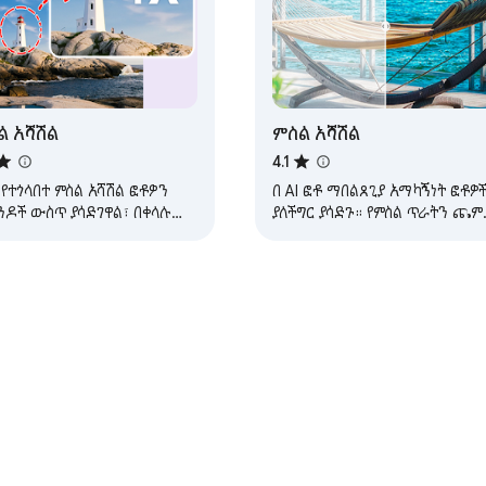
ል አሻሽል
ምስል አሻሽል
4.1
I የተጎላበተ ምስል አሻሽል ፎቶዎን
በ AI ፎቶ ማበልጸጊያ አማካኝነት ፎቶዎ
ንዶች ውስጥ ያሳድገዋል፣ በቀላሉ
ያለችግር ያሳድጉ። የምስል ጥራትን ጨም
ስሎችዎን ጥራት ይጨምራል።
ቀለሞችን አሻሽል እና ፎቶን በጠቅታ ግል
አድርግ!
rome የድር መደብር
የገንቢ Dashboard
የግላዊነት መመሪያ
የአገልግሎት ው