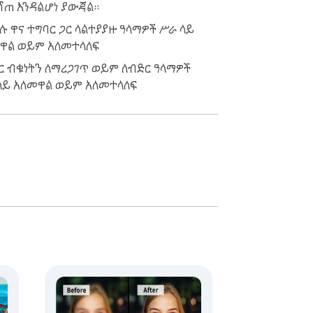
ሸጠ እንዳልሆነ ያውጃል።
ሉ ዋና ተግባር ጋር ላልተያያዙ ዓላማዎች ሥራ ላይ
ዋል ወይም አለመተላለፍ
ር ብቁነትን ለማረጋገጥ ወይም ለብድር ዓላማዎች
ላይ አለመዋል ወይም አለመተላለፍ
ቶችን ያገኛሉ።
