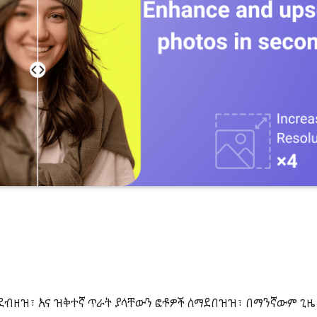
ደብዘዝ፣ እና ዝቅተኛ ጥራት ያላቸውን ፎቶዎች ለማደበዝዝ፣ በማንኛውም ጊዜ 