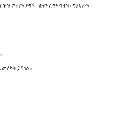
ዝዝ ምስልን ያግኙ - ፎቶን ለማደብዘዝ፣ ግልጽነትን 