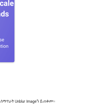
ለማጥራት Unblur Imageን ይጠቀሙ።