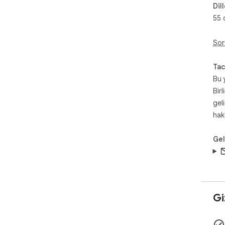
Dil
55 d
Sor
Tac
Bu 
Birl
gel
hak
Geli
Giz