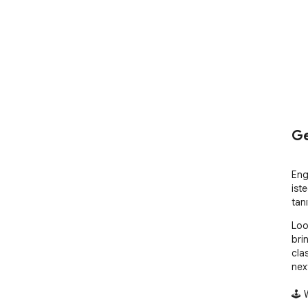
Ge
Eng
ist
tan
Loo
bri
cla
next
🕹️ 