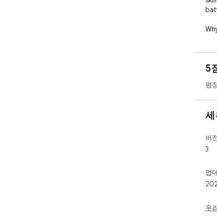
skil
batt
Why
Int
zom
5
las
Ski
평점
the
upg
Cus
세
and
Mis
ear
버
mis
3
Stu
cra
업
the
20
Joi
Ulti
우
you