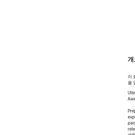
개
이 
을 
Ult
Awai
Pre
exp
pac
rel