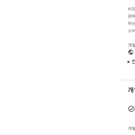
def
비
the
sie
판매
하는
Visi
소비
www
개
개
개발