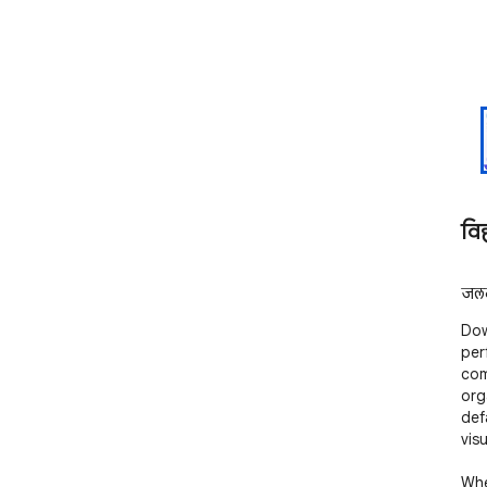
वि
जलद
Dow
per
com
org
def
vis
Whe