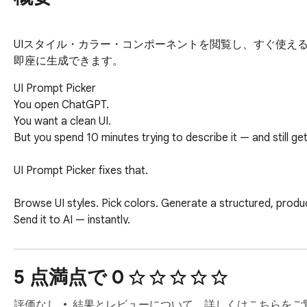
UIスタイル・カラー・コンポーネントを閲覧し、すぐ使えるプロン
即座に生成できます。
UI Prompt Picker

You open ChatGPT.

You want a clean UI.

But you spend 10 minutes trying to describe it — and still get
UI Prompt Picker fixes that.

Browse UI styles. Pick colors. Generate a structured, produ
Send it to AI — instantly.

𝗛𝗢𝗪 𝗜𝗧 𝗪𝗢𝗥𝗞𝗦

Choose UI styles, components, and layout

5 点満点で 0
Pick from curated color systems and full-page schemes

Generate a structured, production-ready prompt

評価なし
結果とレビューについて、詳しくはこちらをご