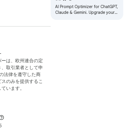
Claude, Gemini & 50+ AI
AI Prompt Optimizer for ChatGPT,
Tools
Claude & Gemini. Upgrade your
prompts instantly with one click.
ー
パーは、欧州連合の定
き、取引業者として申
 の法律を遵守した商
ビスのみを提供するこ
しています。
5