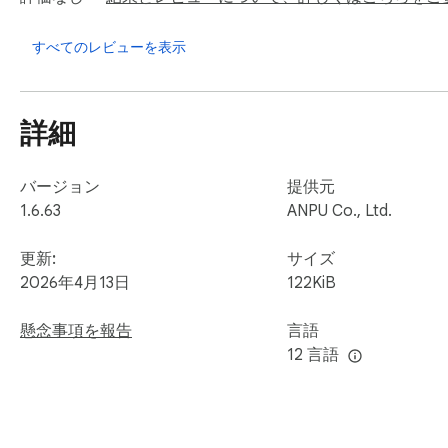
Send it directly to your AI chat tool

すべてのレビューを表示
No prompt engineering needed.

𝗪𝗛𝗔𝗧 𝗬𝗢𝗨 𝗖𝗔𝗡 𝗗𝗢

詳細
– Generate UI prompts in seconds

– Combine styles, layouts, and colors into one structured p
– Send prompts directly to AI tools

バージョン
提供元
– Explore UI ideas without starting from scratch

1.6.63
ANPU Co., Ltd.
– Copy, reuse, or refine prompts instantly

– Skip trial-and-error prompting

更新:
サイズ
2026年4月13日
122KiB
🎨 𝗗𝗘𝗦𝗜𝗚𝗡 𝗦𝗬𝗦𝗧𝗘𝗠𝗦 & 𝗖𝗢𝗟𝗢𝗥𝗦

– 18+ color systems: Material, Tailwind, Ant Design, iOS, Str
懸念事項を報告
言語
– 50+ full-page color schemes (light/dark, warm/cool)

12 言語
– Background, text, and accent combinations ready to use

– WCAG 2.1 contrast ratios for every color
