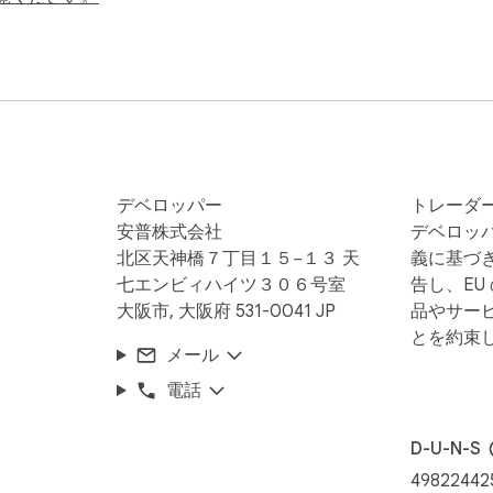
rompt

デベロッパー
トレーダ
安普株式会社
デベロッ
北区天神橋７丁目１５−１３ 天
義に基づ
七エンビィハイツ３０６号室
告し、EU
大阪市, 大阪府 531-0041 JP
品やサー
とを約束
メール
ipe, Linear, Vercel, Dracula, Catppuccin, and more

電話
D-U-N-S
49822442