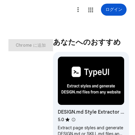
ログイン
あなたへのおすすめ
Chrome に追加
DESIGN.md Style Extractor -
TypeUI
5.0
Extract page styles and generate
DESIGN.md or SKILL.md files and