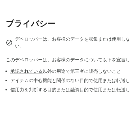
🧩 𝗖𝗢𝗠𝗣𝗢𝗡𝗘𝗡𝗧𝗦 & 𝗖𝗨𝗦𝗧𝗢𝗠𝗜𝗭𝗔𝗧𝗜𝗢𝗡

– Buttons with live preview editor (color, radius, shadow, bo
– Forms, menus, and common UI patterns

– Full-page layout inspiration

プライバシー
– Export as CSS, Tailwind, or AI-ready prompt

デベロッパーは、お客様のデータを収集または使用しな
⚙️ 𝗕𝗨𝗜𝗟𝗧 𝗙𝗢𝗥 𝗙𝗔𝗦𝗧𝗘𝗥 𝗪𝗢𝗥𝗞𝗙𝗟𝗢𝗪𝗦

い。
– Framework selector: React, Vue, or plain HTML

– Automatically adjusts generated prompts

このデベロッパーは、お客様のデータについて以下を宣言
– Favorites bar for side-by-side comparison

– Dark / light mode

承認されている
以外の用途で第三者に販売しないこと
アイテムの中心機能と関係のない目的で使用または転送
From idea → prompt → UI in seconds.

信用力を判断する目的または融資目的で使用または転送
🔗 𝗦𝗘𝗡𝗗 𝗧𝗢 𝗔𝗡𝗬 𝗔𝗜

Compatible with web-based AI chat interfaces.

Works with popular AI tools like ChatGPT · Claude · Gemini · 