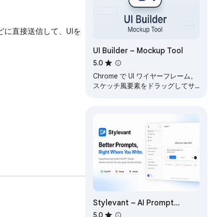
などに直接送信して、UIを
UI Builder – Mockup Tool
5.0
Chrome で UI ワイヤーフレーム。
スケッチ風要素をドラッグしてサ
イズ調整、スクリーンショットも
簡単。
Stylevant – AI Prompt
Optimizer for ChatGPT,
5.0