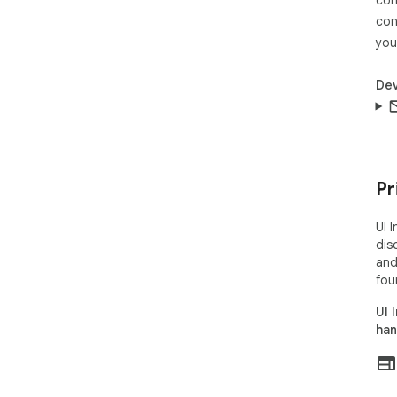
con
you
Dev
Pr
UI 
dis
and
fou
UI 
han