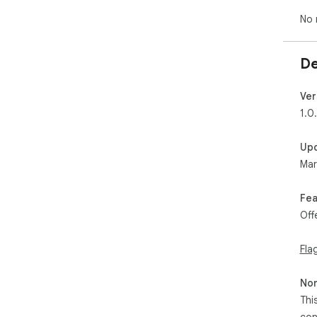
No 
De
Ver
1.0
Up
Mar
Fea
Off
Fla
Non
Thi
con