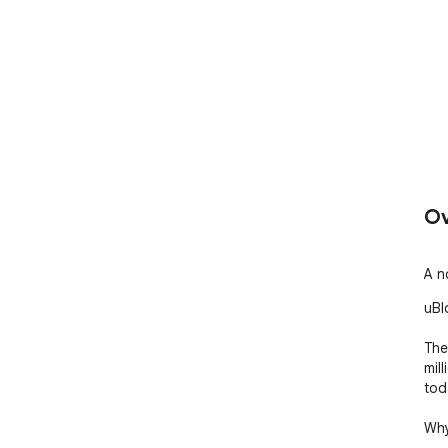
Ov
A n
uBl
The
mill
tod
Why