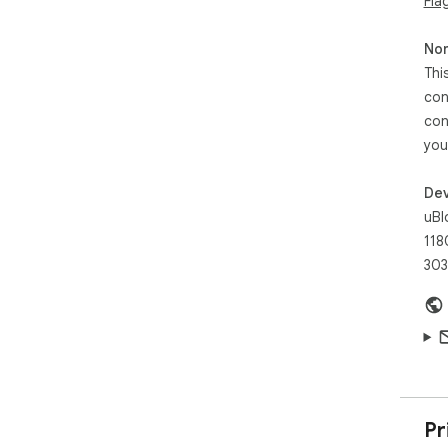
Fla
One
Non
sim
Thi
----
con
Set
con
you
Add
ads
Dev
Lea
uBl
118
303
Pr