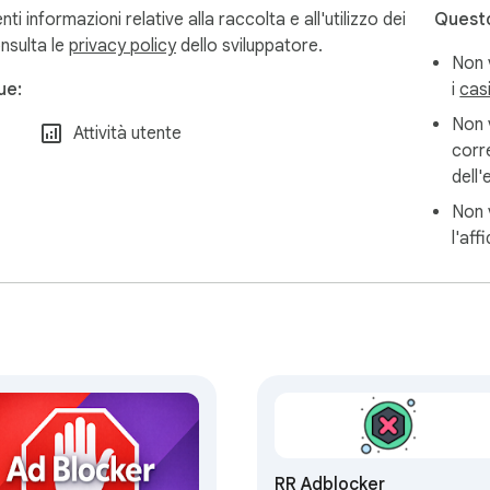
informazioni relative alla raccolta e all'utilizzo dei
Questo
onsulta le
privacy policy
dello sviluppatore.
Non 
ue:
i
cas
Non v
Attività utente
corre
dell
Non v
l'aff
RR Adblocker