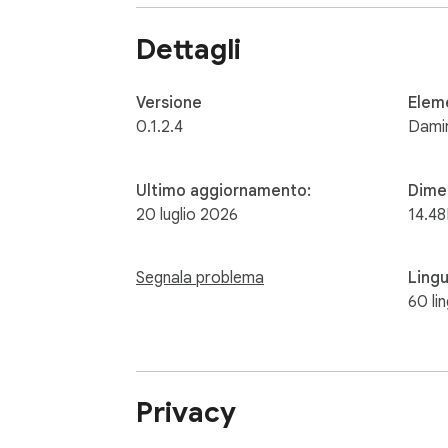
- Chrome only (MV3 required)

- May conflict with other privacy extensions
Dettagli
Roadmap

- Unified element zapper/picker interface

Versione
Elem
- Keyword-based DOM filtering

0.1.2.4
Damir
- Enhanced firewall rules and network reques
Ultimo aggiornamento:
Dime
20 luglio 2026
14.4
Free to use. No data collection. No analyti
Segnala problema
Ling
60 li
Privacy