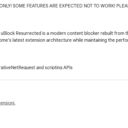
N ONLY! SOME FEATURES ARE EXPECTED NOT TO WORK! PLEAS
e, uBlock Resurrected is a modern content blocker rebuilt from t
rome's latest extension architecture while maintaining the perf
rativeNetRequest and scripting APIs

l rules

 (smart injection, video ad interception, Fluid Player hardening)

ge element blocking

load, fingerprinting mitigation, referral stripping)

censioni.
pecific filtering
