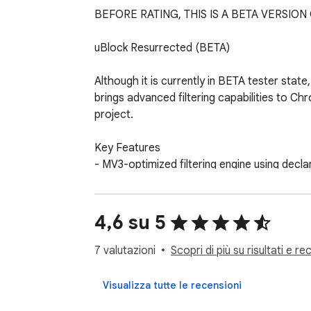
BEFORE RATING, THIS IS A BETA VERSIO
uBlock Resurrected (BETA)

Although it is currently in BETA tester stat
brings advanced filtering capabilities to Ch
project.

Key Features

- MV3-optimized filtering engine using decla
- Advanced cosmetic filtering with procedura
- YouTube ad blocking via multiple strategies
- Element zapper and picker tools for on-pa
4,6 su 5
- Dynamic URL filtering rules

- Comprehensive privacy protection (click-to-
7 valutazioni
Scopri di più su risultati e re
- Smart cosmetic engine for aggressive site-s
Visualizza tutte le recensioni
Current Limitations
