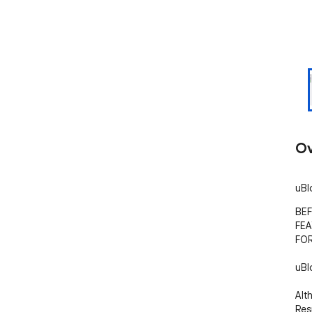
Ov
uBl
BEF
FEA
FOR
uBl
Alth
Res