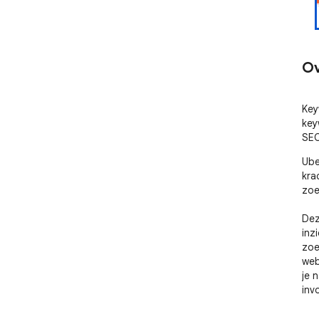
Ov
Key
key
SEO
Ube
kra
zoe
Dez
inz
zoe
web
je 
inv
key