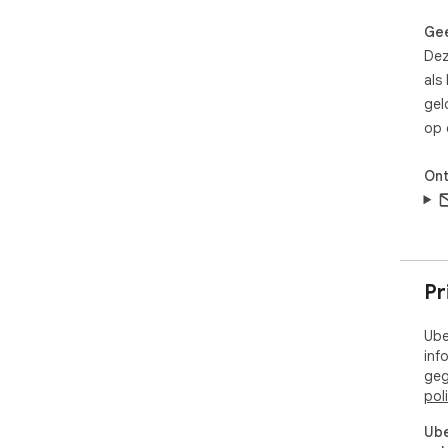
nu 
URL.
Gee
zoe
Dez
het
als
gel
•  
op 
een
de 
wee
Ont
ver
(ba
verb
•  J
Pr
•  
tre
Ube
naa
inf
geg
Ter
pol
ico
Ext
Ube