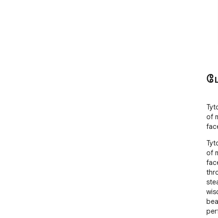
ம
Tyt
of 
fac
Tyt
of 
face
thr
ste
wis
bea
per