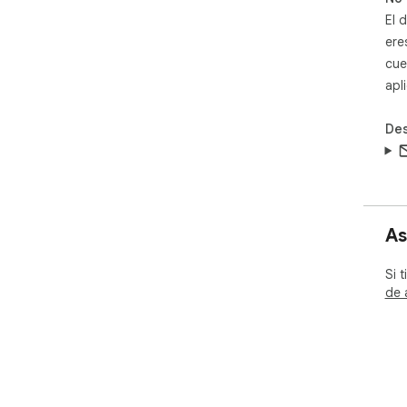
El 
ere
cue
apl
Des
As
Si 
de 