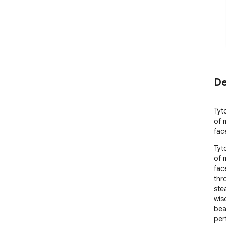
De
Tyt
of 
fac
Tyt
of 
face
thr
ste
wis
bea
per