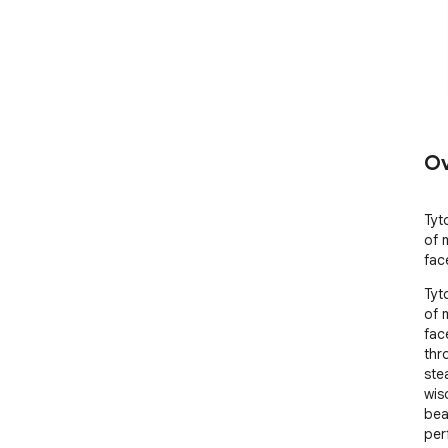
Ov
Tyt
of 
fac
Tyt
of 
face
thr
ste
wis
bea
per