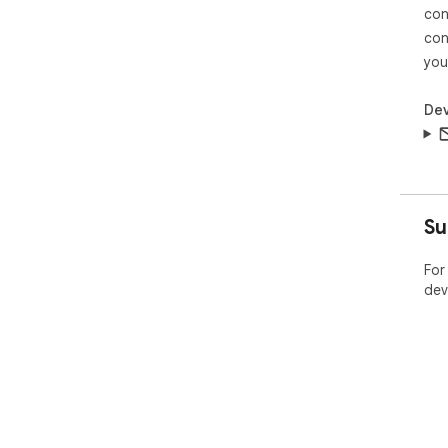
con
con
you
Dev
Su
For
dev