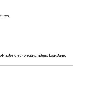
ures.

тове с едно единствено кликване.

рифтове, без никакви премиум функции.
