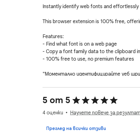
Instantly identify web fonts and effortlessly 
This browser extension is 100% free, offeri
Features:

- Find what font is on a web page

- Copy a font family data to the clipboard in 
- 100% free to use, no premium features

"Моментално идентифицирайте уеб шриф
Това разширение за браузъра е 100% без
5 от 5
Функции:

- Разберете какъв шрифт е на уеб стра
4 оценки
Научете повече за резулта
- Копирайте данни за семейство шрифтов
- 100% безплатно за използване, без пре
Преглед на всички отзиви