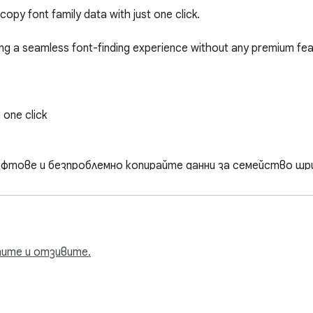
copy font family data with just one click.

ng a seamless font-finding experience without any premium feat
one click

тове и безпроблемно копирайте данни за семейство шриф
платно и предлага безшевно изживяване при търсене на ш
ница

тите и отзивите.
е в клипборда с едно кликване

миум функции"
