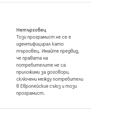
nts as effortless as a single click. With 
fortlessly copy the font family data. 

on, enabling you to discover what font is 
ience, making it easier than ever to 
Нетърговец
Този програмист не се е
идентифицирал като
rience. With a single click, you can copy 
търговец. Имайте предвид,
lopers who need to quickly reference font 
че правата на
потребителите не са
приложими за договори,
ypeScan Whatfont without any premium 
сключени между потребители
в Европейския съюз и този
програмист.
nually search for the font used. Whatfont 