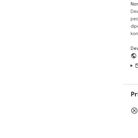
No
pla
Yes
Dev
ped
dip
kon
Dev
Pr