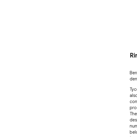
Ri
Ber
den
Tyc
als
con
pro
The
des
num
bel