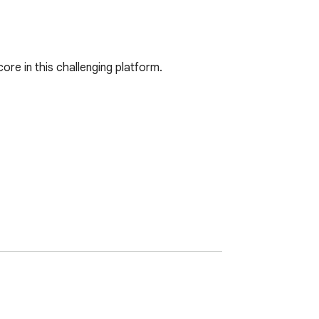
re in this challenging platform.

tension does not contain any hidden ads.
