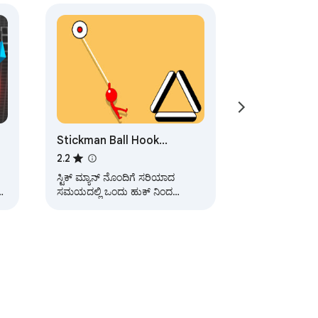
Stickman Ball Hook
Unblocked Game
2.2
ಸ್ಟಿಕ್ ಮ್ಯಾನ್ ನೊಂದಿಗೆ ಸರಿಯಾದ
ಸಮಯದಲ್ಲಿ ಒಂದು ಹುಕ್ ನಿಂದ
ಮತ್ತೊಂದು ಹುಕ್ ಗೆ ಜಿಗಿಯುವ ಮೂಲಕ
ನೀವು ಫಿನಿಶ್ ಲೈನ್ ಅನ್ನು ತಲುಪಬೇಕು.