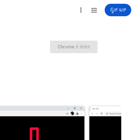
ಸೈನ್ ಇನ್
Chrome ಗೆ ಸೇರಿಸಿ