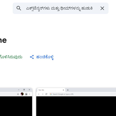
ne
್ಯಗೊಳಿಸಿರುವುದು
ಹಂಚಿಕೊಳ್ಳಿ