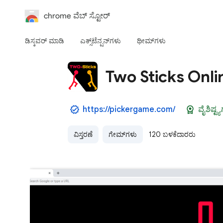
chrome ವೆಬ್‌ ಸ್ಟೋರ್‌
ಡಿಸ್ಕವರ್ ಮಾಡಿ
ಎಕ್ಸ್‌ಟೆನ್ಷನ್‌‌ಗಳು
ಥೀಮ್‌ಗಳು
Two Sticks Onli
https://pickergame.com/
ವೈಶಿಷ್ಟ
ವಿಸ್ತರಣೆ
ಗೇಮ್‌ಗಳು
120 ಬಳಕೆದಾರರು