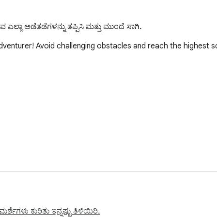
 ಎಲ್ಲಾ ಅಡೆತಡೆಗಳನ್ನು ತಪ್ಪಿಸಿ ಮತ್ತು ಮುಂದೆ ಸಾಗಿ.
venturer! Avoid challenging obstacles and reach the highest sco
(and more requests will be added)! Two Sticks Platform Game ex
nd share your thoughts and problems.
್ಶೆಗಳು ಕುರಿತು ಇನ್ನಷ್ಟು ತಿಳಿಯಿರಿ.