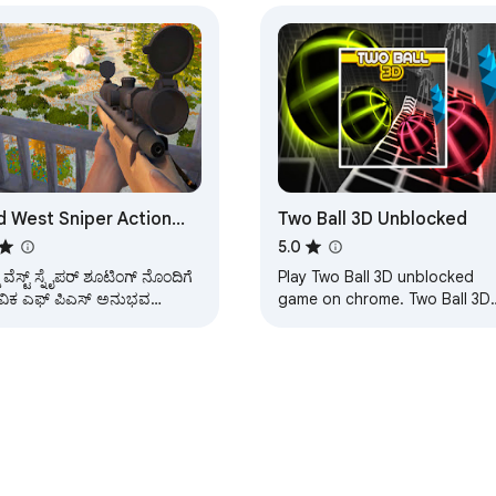
d West Sniper Action
Two Ball 3D Unblocked
mes
5.0
ಡ್ ವೆಸ್ಟ್ ಸ್ನೈಪರ್ ಶೂಟಿಂಗ್ ನೊಂದಿಗೆ
Play Two Ball 3D unblocked
್ತವಿಕ ಎಫ್ ಪಿಎಸ್ ಅನುಭವ
game on chrome. Two Ball 3D
ಾಗಿ ಕಾಯುತ್ತಿದೆ.
online game. Created for Two
Ball 3D unblocked fans.