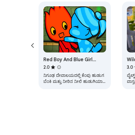
Red Boy And Blue Girl
Wil
Game
Ga
2.0
3.0
ನಿಗೂಢ ದೇವಾಲಯದಲ್ಲಿ ಕೆಂಪು ಹುಡುಗ
ವೈಲ್
ಬೆಂಕಿ ಮತ್ತು ನೀರಿನ ನೀಲಿ ಹುಡುಗಿಯಾಗಿ
ವಾಸ
ನೀವು ಒಟ್ಟಿಗೆ ಮಟ್ಟಗಳನ್ನು ದಾಟಬೇಕು.
ನಿಮಗ