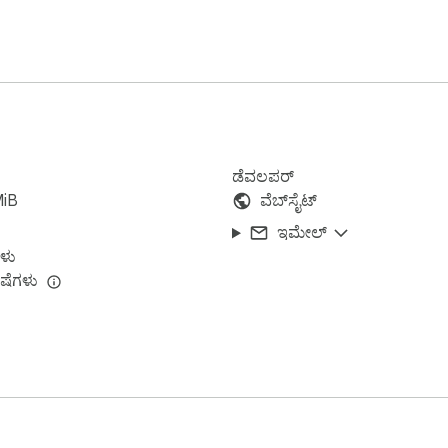
ಡೆವಲಪರ್
MiB
ವೆಬ್‌ಸೈಟ್
ಇಮೇಲ್
ಳು
ಷೆಗಳು