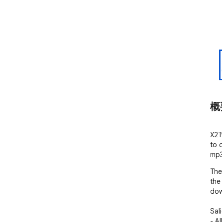
概
X2T
to 
mp3
The
the
dow
Sali
- A