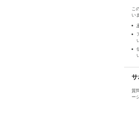
こ
い
サ
質
ー