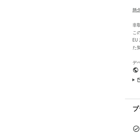
We'
懸
imp
us 
非
こ
E
た
デ
プ