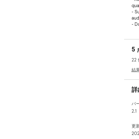
qual
- S
aud
- D
- F
not
- P
5
Ins
22
(X2
1. 
結
2. 
3. 
vide
詳
4. 
but
バ
to 
2.1
Note
Aft
更新
whe
20
ext