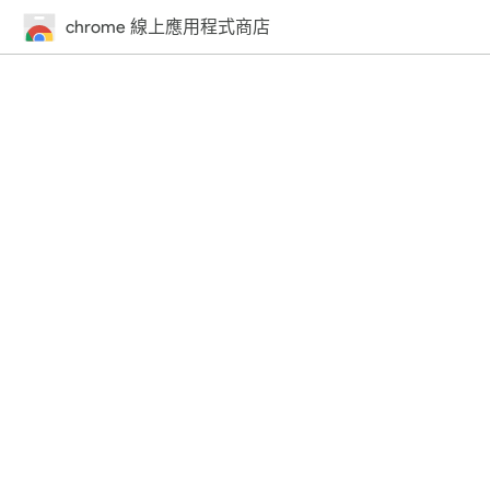
chrome 線上應用程式商店