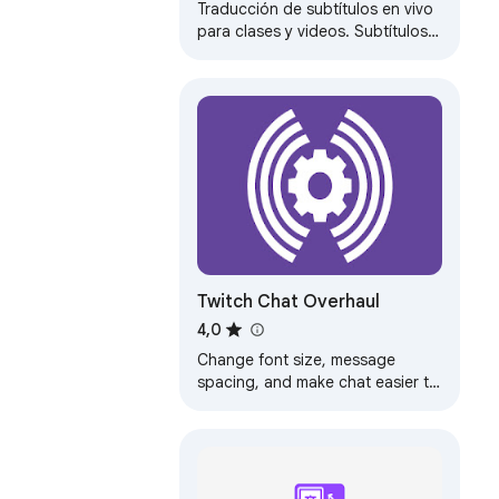
Traducción de subtítulos en vivo
para clases y videos. Subtítulos y
traducción en tiempo real para
videos que se reproducen en
las…
Twitch Chat Overhaul
4,0
Change font size, message
spacing, and make chat easier to
read. Especially if you're
streaming