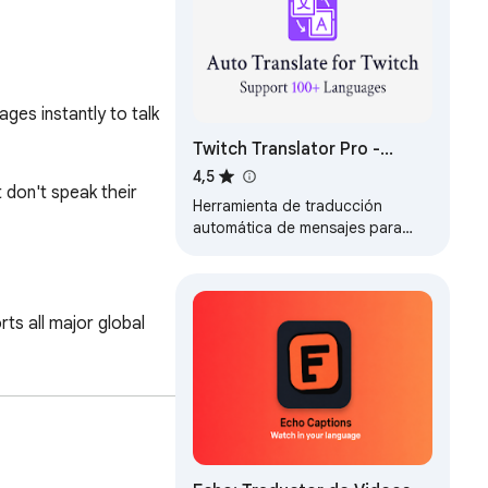
es instantly to talk 
Twitch Translator Pro -
Traducción inmersiva y
4,5
don't speak their 
bilingüe de chat
Herramienta de traducción
automática de mensajes para
Twitch, compatible con más de
100 idiomas.
 all major global 
eam's language and 
isual settings for 