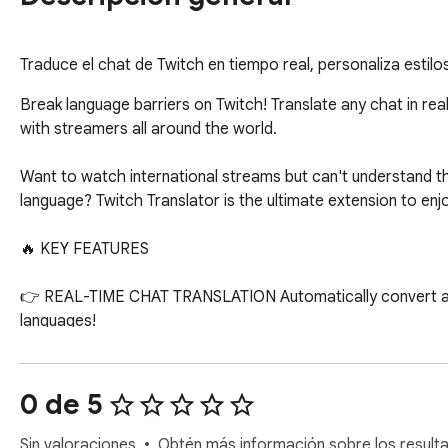
Traduce el chat de Twitch en tiempo real, personaliza estilos
Break language barriers on Twitch! Translate any chat in real
with streamers all around the world.

Want to watch international streams but can't understand the
language? Twitch Translator is the ultimate extension to enjo
🔥 KEY FEATURES

👉 REAL-TIME CHAT TRANSLATION Automatically convert all i
languages!

👉 QUICK SENT TRANSLATOR Write in your native language in 
send your message fully translated.

0 de 5
👉 NEW: PER-CHANNEL PROFILES Do you watch different inte
Sin valoraciones
Obtén más información sobre los resulta