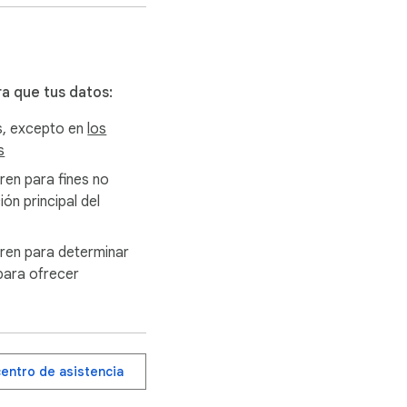
o no hablas su idioma? 
ra que tus datos:
s. ¡Compatible con 
s, excepto en
los
s
utomática el idioma 
eren para fines no
ón principal del
idioma y diseño 
eren para determinar
de stream.

i para ofrecer
raduzcan nunca.

mas del chat.

centro de asistencia
rio no se traduzcan 