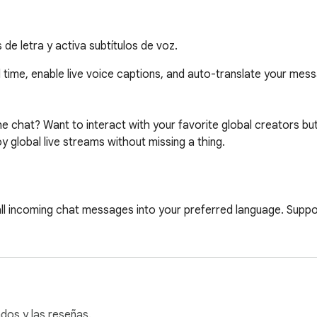
 de letra y activa subtítulos de voz.
 time, enable live voice captions, and auto-translate your messag
 chat? Want to interact with your favorite global creators but 
y global live streams without missing a thing.

ncoming chat messages into your preferred language. Supports
the input box. The extension will automatically detect the str
rnational streamers? Now you can save unique language and v
dos y las reseñas.