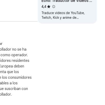
Echo: Traductor de Videos y
Subtítulos
4,4
Traduce videos de YouTube,
Twitch, Kick y anime de
Crunchyroll. Subtítulos
ated.

automáticos con IA en español y
13 idiomas más, en vivo.
 so you can read 
or
ollador no se ha
o como operador.
iginal look and feel 
idores residentes
 Europea deben
enta que los
e los consumidores
ables a los
es traducidos al 
ue suscriban con
llador.