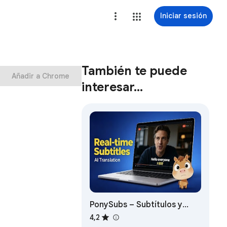
Iniciar sesión
También te puede
Añadir a Chrome
interesar…
PonySubs – Subtítulos y
traducción de video en vivo
4,2