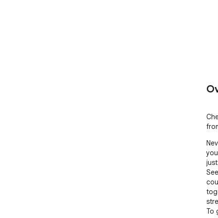
Ov
Che
fro
Nev
you
just
See
cou
togg
str
To 