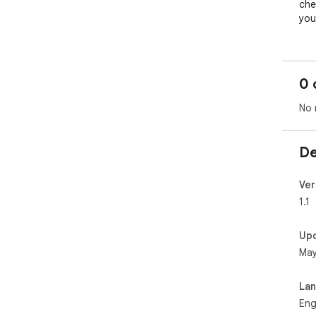
che
you
0 
No 
De
Ver
1.1
Up
May
La
Eng