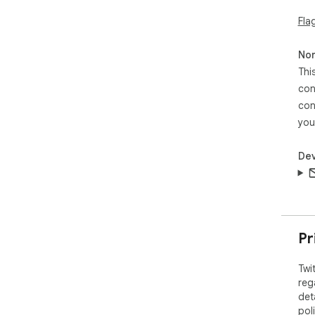
Fla
Non
Thi
con
con
you
Dev
Pr
Twi
reg
det
pol