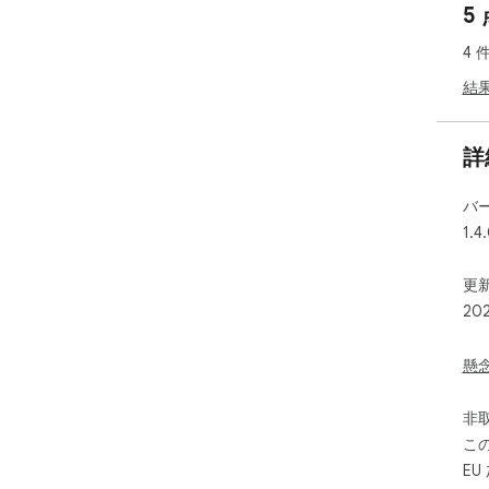
5
配
自
4 
誠ポ
Tw
結
欄
手動
設
詳
ー
バ
使い
1.4
1
2
ッ
更新
3
20
4
チ
プ
懸
備考
非
翻
こ
し
E