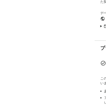
た
デ
プ
こ
い