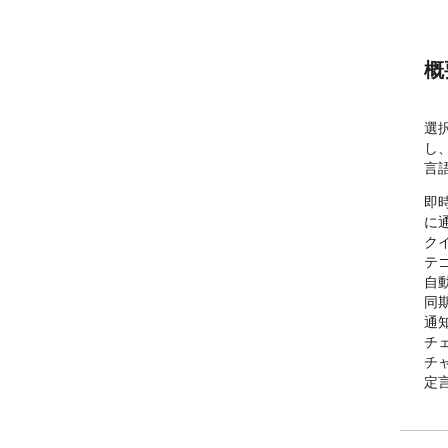
概
選択
し
言
即
に通
ク
テ
自
同期
通
チ
チ
定
料・
お
プ