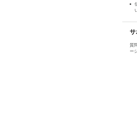
サ
質
ー