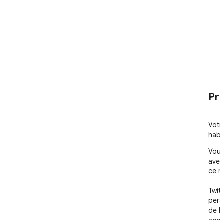
Pr
Vot
hab
Vou
ave
ce m
Twit
per
de 