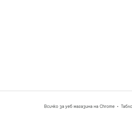
Всичко за уеб магазина на Chrome
Табл