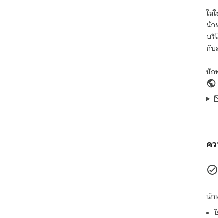
Fee
ไม่ใช่
gam
นักพ
บริ
กับ
นัก
คว
นัก
ไ