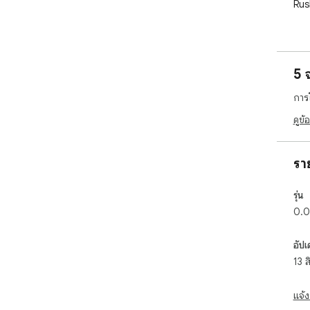
Rus
Why
Fas
5 
tha
wit
การ
Sim
ดูข้
jus
up 
รา
End
ens
รุ่น
infi
0.0
Vis
tha
อัปเ
13 
Com
fri
แจ้ง
Pla