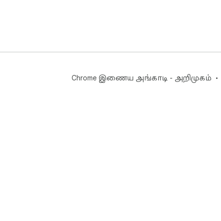
Chrome இணைய அங்காடி - அறிமுகம்