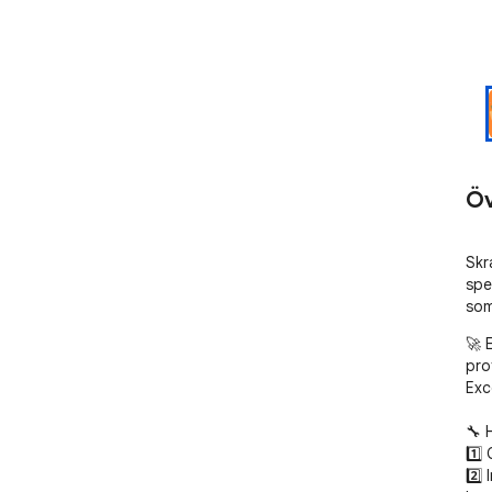
Öv
Skr
spe
so
🚀 
pro
Exc
🔧 
1️⃣ 
2️⃣