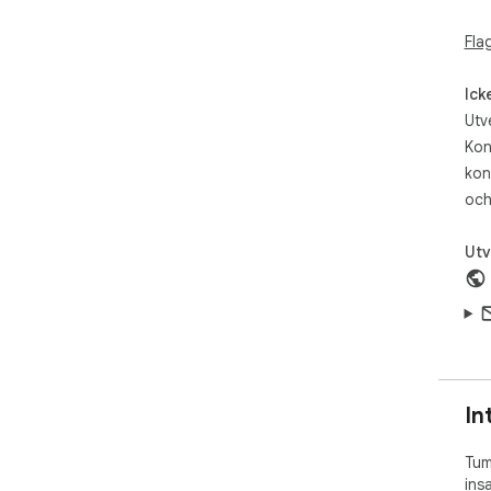
Fla
Ick
Utv
Kon
kon
och
Utv
In
Tum
ins