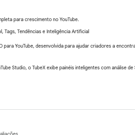
mpleta para crescimento no YouTube.
ags, Tendências e Inteligência Artificial

para YouTube, desenvolvida para ajudar criadores a encontrar
be Studio, o TubeX exibe painéis inteligentes com análise de S
tégia e não apenas tentativa e erro, o TubeX mostra exatame
lise volume de busca, concorrência e oportunidades reais de
aliações.