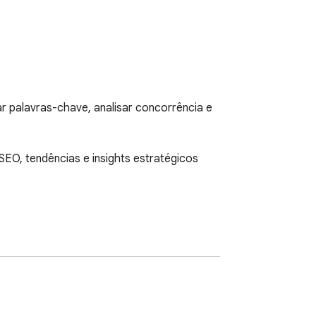
 palavras-chave, analisar concorrência e 
EO, tendências e insights estratégicos 
nte o que melhorar em seus vídeos para 
 ranqueamento.
