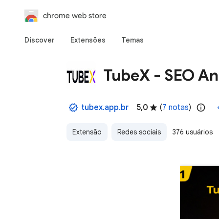
chrome web store
Discover
Extensões
Temas
TubeX - SEO An
tubex.app.br
5,0
(
7 notas
)
Extensão
Redes sociais
376 usuários