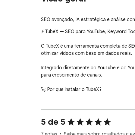
SEO avançado, IA estratégica e análise co
⚡ TubeX — SEO para YouTube, Keyword Tool, T
O TubeX é uma ferramenta completa de SEO 
otimizar vídeos com base em dados reais.

Integrado diretamente ao YouTube e ao YouTu
para crescimento de canais.

🚀 Por que instalar o TubeX?

Se você quer crescer no YouTube com estra
aumentar visualizações, cliques e retenção.

5 de 5
🔎 YouTube Keyword Tool & SEO Explorer  

Descubra palavras-chave para YouTube, ana
7 notas
Saiba mais sobre resultados e av