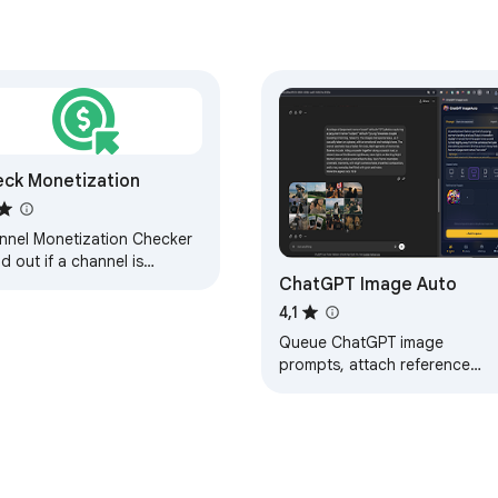
ck Monetization
Inteligência Artificial usando o TubeX.
nnel Monetization Checker
nd out if a channel is
ChatGPT Image Auto
etized – Lenos
4,1
Queue ChatGPT image
prompts, attach reference
images, and inspect the
ChatGPT Images library.