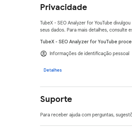
• Validação de CTR (Beta)  

Privacidade
• Análise de performance  

🎯 Ideal para  

TubeX - SEO Analyzer for YouTube divulgou 
Criadores de conteúdo, gestores de canais, 
seus dados. Para mais detalhes, consulte 
TubeX - SEO Analyzer for YouTube proce
🔐 Privacidade e segurança

Informações de identificação pessoal
O TubeX utiliza autenticação segura via Goog
Detalhes
Os dados são utilizados exclusivamente para
Artificial.

Integrações utilizadas:

Suporte
• Google APIs (YouTube Data API)  

• OpenAI (processamento de IA)  

• Serviços internos para validação de acesso
Para receber ajuda com perguntas, sugest
Nenhum dado pessoal é vendido ou utilizado 