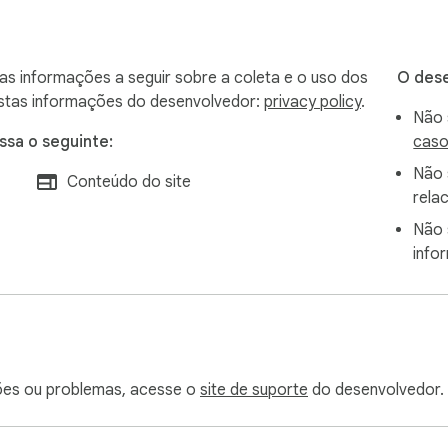
as informações a seguir sobre a coleta e o uso dos
O dese
especialistas em YouTube SEO e profissionais de marketing digi
estas informações do desenvolvedor:
privacy policy
.
Não 
ssa o seguinte:
caso
Não 
Conteúdo do site
le OAuth para identificar o usuário.

rela
Não 
 fornecer funcionalidades da extensão, incluindo análise de SE
info
  

ões ou problemas, acesse o
site de suporte
do desenvolvedor.
para publicidade.
