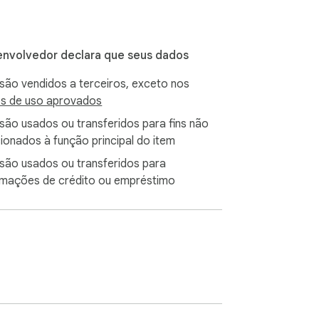
nvolvedor declara que seus dados
tal.

são vendidos a terceiros, exceto nos
s de uso aprovados
são usados ou transferidos para fins não
cionados à função principal do item
são usados ou transferidos para
O, métricas e recursos de Inteligência 
rmações de crédito ou empréstimo