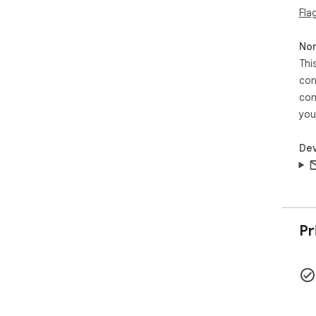
Fla
■ ส
Non
ส่วน
Thi
คะแ
con
คะแน
con
หน้า
you
■ คว
Dev
ส่วน
ในเบ
ระบบ
ชื่อ
และเ
Pr
เมื่
เช่น
■ ข้
ส่ว