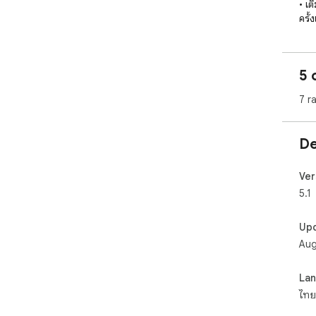
• เ
ครั้ง
• ส่
• ดา
นักเ
5 
■ ต
7 r
ทุกเ
หยุด
De
คะแ
จะเข
Ver
ถ้าจ
5.1
ไทย
นักเ
Up
Aug
■ เล
ครูส
La
เสร
ไทย
แล้ว
ติ๊ก