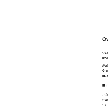
Ov
นำเ
เตร
ตัว
ร่ว
แผง
■ ทำ
• น
กรอ
• ว