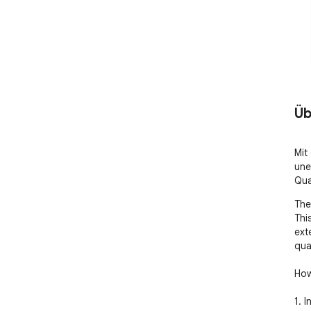
Üb
Mit
une
Qua
The
Thi
ext
qual
How
1. I