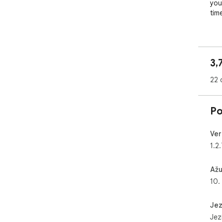
you
time
Feat
1. 
2. 
3,
3. 
4. 
22 
ban
5. 
6. 
Po
at s
TikT
Ver
U.S
1.2.
pro
Ažu
10.
Jez
Jezi