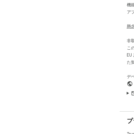
Not
機
not 
ア
懸
非
こ
E
た
デ
プ
Tr