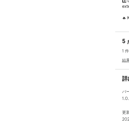
3️⃣
ext
🔥 
1️⃣
2️⃣
3️⃣ 
5
inc
Exp
1 
Lik
Url.

結
🎯 
and
詳
💡 
バ
her
1.0.
kno
💪 
更新
and
20
Exp