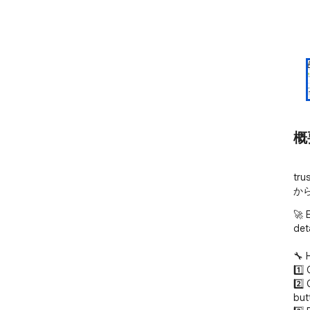
概
tr
から
🚀 E
det
🔧 
1️⃣ 
2️⃣
butt