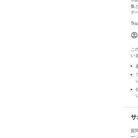
集
デ
Tr
こ
い
サ
質
ー