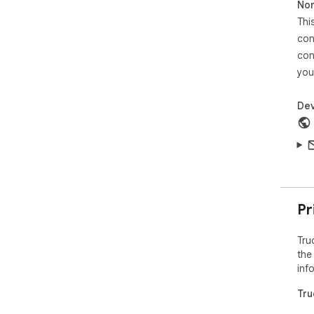
Non
• N
Thi
• N
con
con
Try
7-D
you
Dev
Pr
Tru
the
inf
Tru