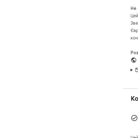
Не
Цей
Зве
Євр
кон
Ро
Ко
Цей