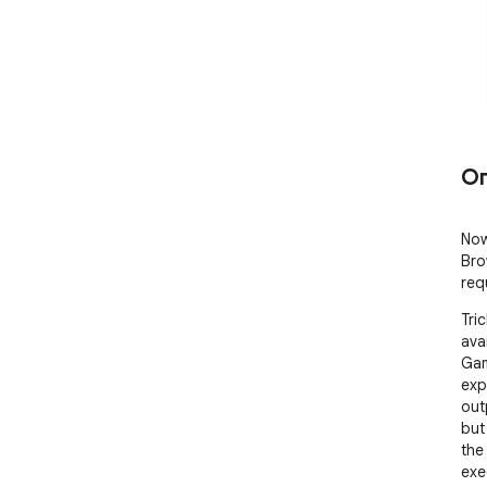
О
Now
Bro
req
Tri
ava
Gam
exp
out
but
the
exe