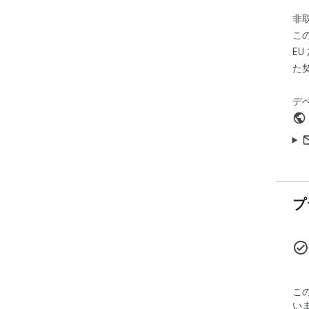
非
こ
E
た
デ
プ
こ
い