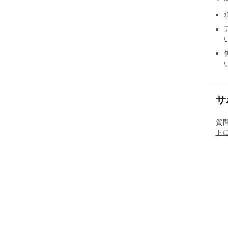
サ
質
ト