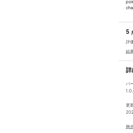
poi
cha
els
bon
lan
5
assu
exc
評
adv
the
結
*No
cli
詳
mor
バ
1.0
更新
20
懸