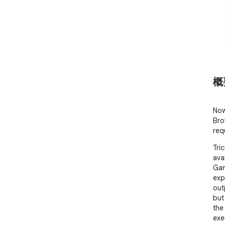
概
Now
Bro
req
Tri
ava
Gam
exp
out
but
the
exe