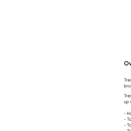
Ov
Tre
bro
Tre
up 
- H
- T
- T