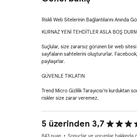
Riskli Web Sitelerinin Bağlantılarını Anında G
KURNAZ YENİ TEHDİTLER ASLA BOŞ DURM
Suçlular, size zararsız görünen bir web sitesi
sayfaların sahtelerini oluştururlar. Facebook,
paylaşırlar.

GÜVENLE TIKLATIN

Trend Micro Gizlilik Tarayıcısı'nı kurduktan so
riskler size zarar veremez.

NASIL ÇALIŞIR?

5 üzerinden 3,7
Sezgisel renk kodlu güvenlik derecelendirmele
sonuçlara ekler. Bu derecelendirmeler, hem 
843 puan
Sonuçlar ve yorumlar hakkında da