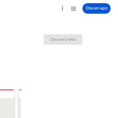
Oturum açın
Chrome'a ekle