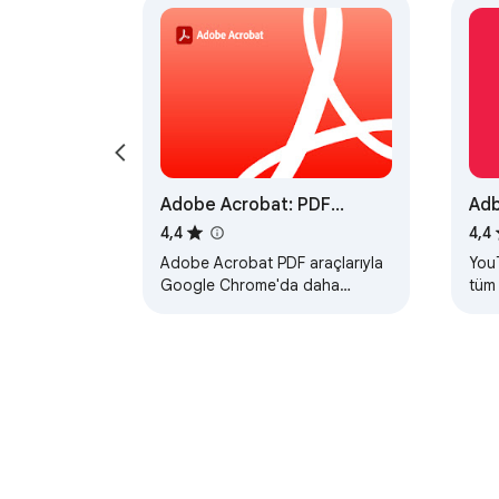
Adobe Acrobat: PDF
Adb
düzenleme, dönüştürme,
rek
4,4
4,4
imzalama araçları
Adobe Acrobat PDF araçlarıyla
YouT
Google Chrome'da daha
tüm 
fazlasını yapın. Görüntüleyin,
kald
doldurun, yorum ekleyin,
imzalayın ve dönüştürme…