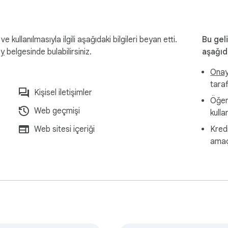
 kullanılmasıyla ilgili aşağıdaki bilgileri beyan etti.
Bu geli
cy
belgesinde bulabilirsiniz.
aşağıd
Onayl
tara
Kişisel iletişimler
Öğeni
Web geçmişi
kulla
Web sitesi içeriği
Kred
amaç