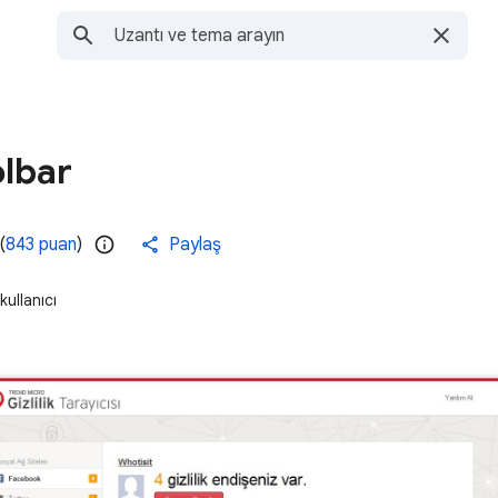
olbar
(
843 puan
)
Paylaş
ullanıcı