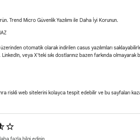
örün. Trend Micro Güvenlik Yazılımı ile Daha İyi Korunun.
AZ

 üzerinden otomatik olarak indirilen casus yazılımları saklayabilirl
 LinkedIn, veya X'teki sıkı dostlarınız bazen farkında olmayarak b
nra riskli web sitelerini kolayca tespit edebilir ve bu sayfaları ka
ri; Google, Bing, Yahoo ve Baidu gibi popüler arama motorlarından
Microsoft ve Yahoo'dan sağlanan web tabanlı e-posta hizmetleri
ha fazla bilgi edinin.