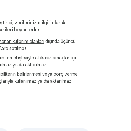
ştirici, verilerinizle ilgili olarak
akileri beyan eder:
anan kullanım alanları
dışında üçüncü
flara satılmaz
n temel işleviyle alakasız amaçlar için
nılmaz ya da aktarılmaz
ibilitenin belirlenmesi veya borç verme
larıyla kullanılmaz ya da aktarılmaz