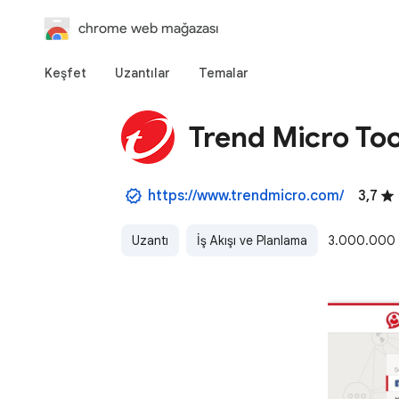
chrome web mağazası
Keşfet
Uzantılar
Temalar
Trend Micro To
https://www.trendmicro.com/
3,7
Uzantı
İş Akışı ve Planlama
3.000.000 k