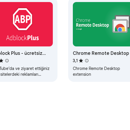
lock Plus - ücretsiz
Chrome Remote Desktop
lam engelleyici
3,1
ube’da ve ziyaret ettiğiniz
Chrome Remote Desktop
sitelerdeki reklamları
extension
ırın.