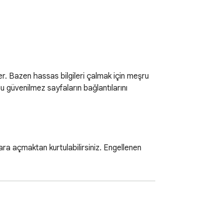
er. Bazen hassas bilgileri çalmak için meşru 
u güvenilmez sayfaların bağlantılarını 
zara açmaktan kurtulabilirsiniz. Engellenen 
 aldıklarını hatasız ve kolay bir şekilde 
 hem de Gmail'i açtığınızda görünen 