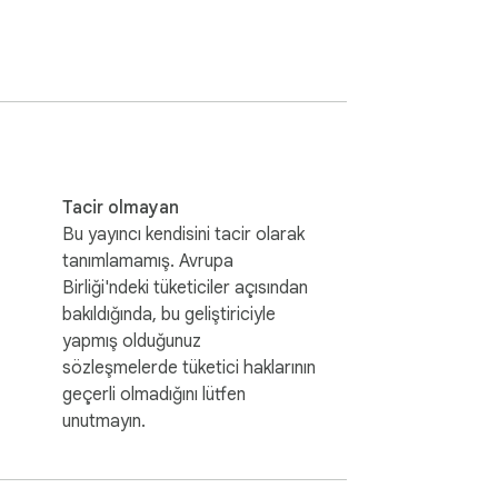
elendirmeye tabi tutulur. Ayrıca en 
niz.

yıcısının ayarlarını dahi kontrol edebilir.

 köprü üzerinde bir kaç saniye tutun.

Tacir olmayan
Bu yayıncı kendisini tacir olarak
tanımlamamış. Avrupa
Birliği'ndeki tüketiciler açısından
ütfen unutmayın. 

bakıldığında, bu geliştiriciyle
yapmış olduğunuz
sözleşmelerde tüketici haklarının
geçerli olmadığını lütfen
unutmayın.