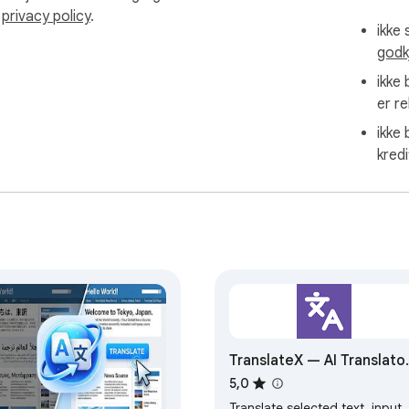
s
privacy policy
.
ikke 
godk
ikke
er re
ikke 
raser lettere å forstå.

kredi
TranslateX — AI Translato
for Webpages
5,0
tt – ingen ekstra handlinger kreves. 🚀

Translate selected text, input