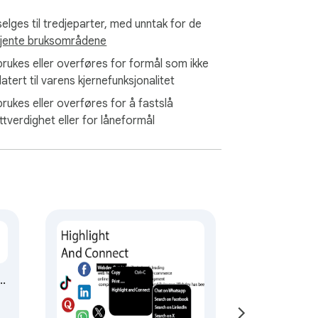
selges til tredjeparter, med unntak for de
jente bruksområdene
 brukes eller overføres for formål som ikke
latert til varens kjernefunksjonalitet
brukes eller overføres for å fastslå
ttverdighet eller for låneformål
r