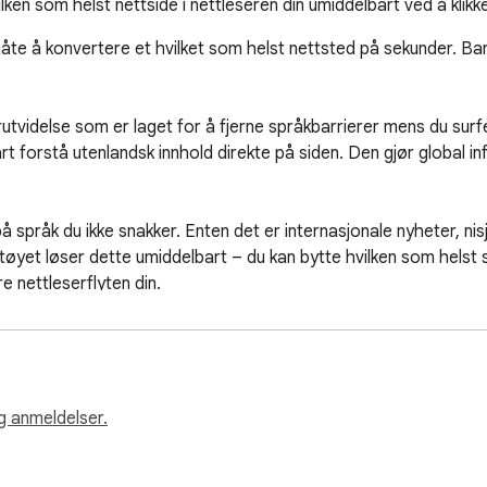
lken som helst nettside i nettleseren din umiddelbart ved å klik
te å konvertere et hvilket som helst nettsted på sekunder. Bare e
t forstå utenlandsk innhold direkte på siden. Den gjør global info
tøyet løser dette umiddelbart – du kan bytte hvilken som helst sid
e nettleserflyten din.

rt format. Alt forblir strukturert, slik at du kan fokusere på inn
t du kan vurdere produkter med selvtillit.

g anmeldelser.