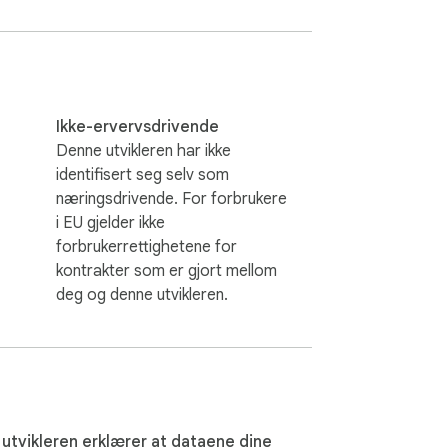
nlig engelsk, noe som gjør studiet raskere 
 detaljer. ✈️

Ikke-ervervsdrivende
Denne utvikleren har ikke
identifisert seg selv som
næringsdrivende. For forbrukere
i EU gjelder ikke
forbrukerrettighetene for
kontrakter som er gjort mellom
deg og denne utvikleren.
utvikleren erklærer at dataene dine