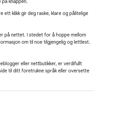
ke på knappen.
tt klikk gir deg raske, klare og pålitelige 
rmasjon om til noe tilgjengelig og lettlest. 
e til ditt foretrukne språk eller oversette 
holdet, ikke prosessen.
