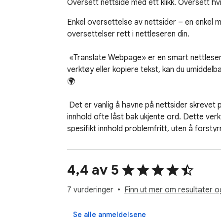
Oversett nettside med ett klikk. Oversett hvi
Enkel oversettelse av nettsider – en enkel må
oversettelser rett i nettleseren din.

 «Translate Webpage» er en smart nettleserutvidelse som er laget for å fjerne språkbarrierer mens du surfer på nettet. I stedet for å hoppe mellom 
verktøy eller kopiere tekst, kan du umiddelbar
🌍

 Det er vanlig å havne på nettsider skrevet på språk du ikke snakker. Enten det er internasjonale nyheter, nisjeblogger eller nettbutikker, er verdifullt 
innhold ofte låst bak ukjente ord. Dette verk
spesifikt innhold problemfritt, uten å forstyrr
 Tenk deg for eksempel at du åpner en fransk artikkel om de nyeste teknologitrendene. Normalt må du kopiere teksten inn i en oversetter. Her vises 
siden automatisk på engelsk i et rent og lesba
4,4 av 5
 Eller se for deg at du kan bla gjennom en japansk butikk med unike varer. Produktbeskrivelser og kundeanmeldelser kan virke forvirrende i starten, men 
med ett klikk blir hele siden forståelig, slik a
7 vurderinger
Finn ut mer om resultater o
 Dette verktøyet er spesielt nyttig for studenter og forskere. Akademiske tekster kan være komplekse, og noen ganger handler det ikke bare om 
Se alle anmeldelsene