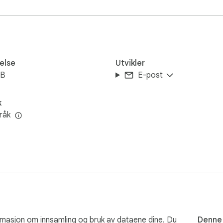
elper med å tolke vanskelige passasjer eller forenkle dem til va
 et kjent språk og tydelig forstå veibeskrivelser, priser og viktige
else
Utvikler
iB
E-post
k
råk
k, tysk eller kinesisk, er alt bare et klikk unna.

gere og mer brukervennlig.

rmasjon om innsamling og bruk av dataene dine. Du
Denne 