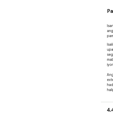
Pa
Isa
ang
pam
Isa
upa
seg
mab
iyo
Ang
ext
had
hal
tek
ban
Gin
4.
pan