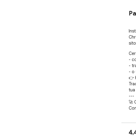
Pa
Ins
Chr
sit
Cerc
- c
- t
- o
👉 
Tra
tua
---

🚀 
Con
🌐 
🇬
🔄 
4,
🧠 U