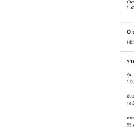
มันท
1. 
ปรา
2. ค
Tran
0 
3. 
โดย
ไม่
4. ค
พร้อ
5. 
รา
เครื
คุณส
รุ่น
- ก
1.0
- ป
ข้อค
อัปเ
- ค
18 
- ก
หน้า
- ภ
ภาษ
รองร
55 
- เล
หน้า