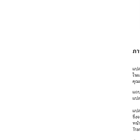
ภา
แปลข
ในแถ
คุณ
แถบ
แปล
แปล
ซึ่
หน้า
Tra