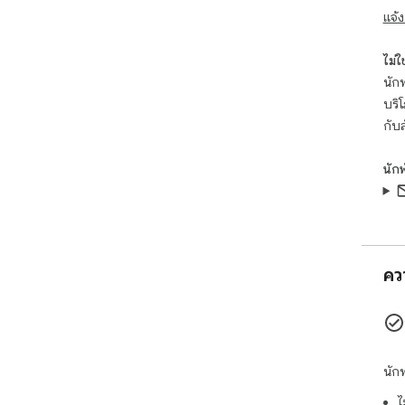
- แ
แจ้ง
- น้
- ม
ไม่ใช่
นักพ
ความ
บริ
เฉพ
แปล
กับ
การต
chr
นัก
หรือ
Tran
รับ
คว
นัก
ไ