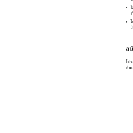
ไ
ท
ไ
ว
สน
โปร
คำแ