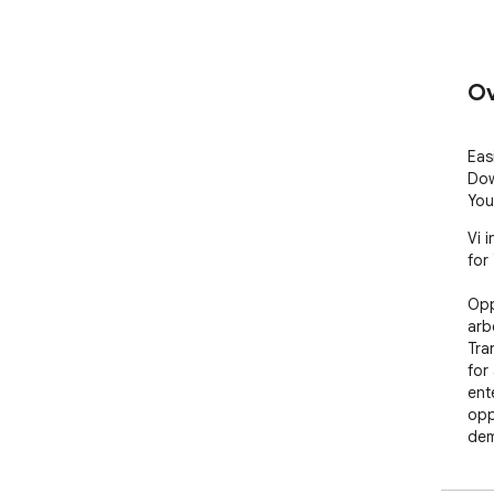
Ov
Eas
Dow
You
Vi 
for
Opp
arb
Tra
for
ent
opp
dem 
klikk