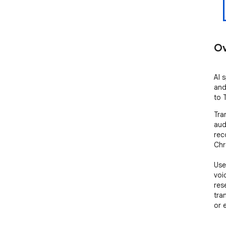
Ov
AI 
and
to 
Tra
aud
rec
Chr
Use
voi
rese
tra
or 
Fea