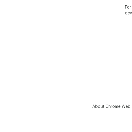
For
dev
About Chrome Web 