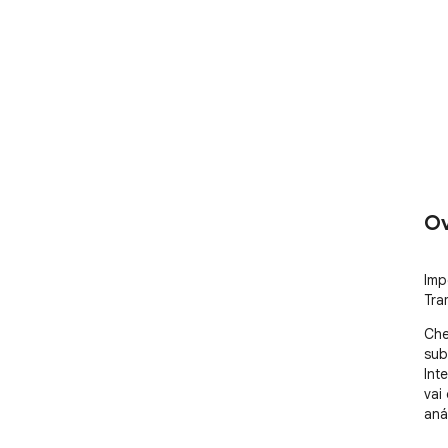
Ov
Imp
Tra
Che
sub
Int
vai
aná