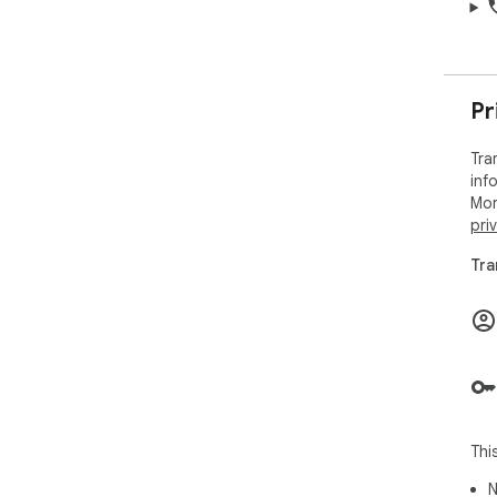
Pr
Tra
inf
Mor
pri
Tra
Thi
N