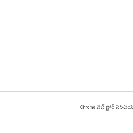
Chrome వెబ్ స్టోర్ పరిచ