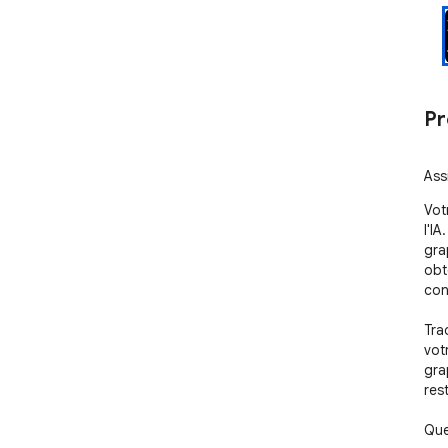
Pr
Ass
Vot
l'I
gra
obt
con
Tra
vot
gra
rest
Que 